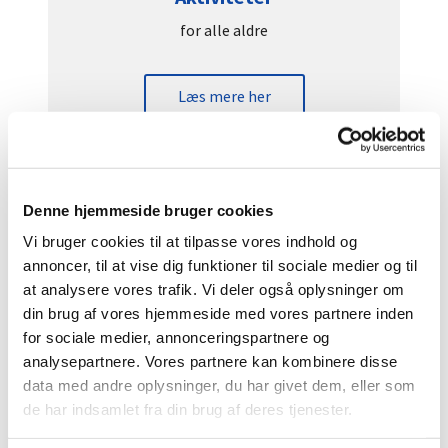
for alle aldre
Læs mere her
Denne hjemmeside bruger cookies
Vi bruger cookies til at tilpasse vores indhold og
annoncer, til at vise dig funktioner til sociale medier og til
at analysere vores trafik. Vi deler også oplysninger om
din brug af vores hjemmeside med vores partnere inden
for sociale medier, annonceringspartnere og
analysepartnere. Vores partnere kan kombinere disse
Modtag nyheder om kirkeliv i
data med andre oplysninger, du har givet dem, eller som
Brønderslev
de har indsamlet fra din brug af deres tjenester.
Her kan du tilmelde dig ugentligt