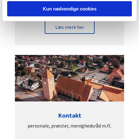
blev startet af Liane Løth fra Brønderslev.
Kun nødvendige cookies
Læs mere her
Kontakt
personale, præster, menighedsråd m.fl.