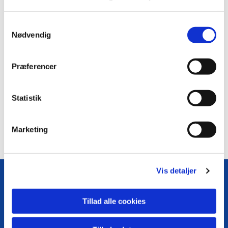
S
Nødvendig
a
m
t
Præferencer
y
k
k
Statistik
e
v
Marketing
a
l
g
Vis detaljer
Tillad alle cookies
Følg os på Facebook
Kontakt