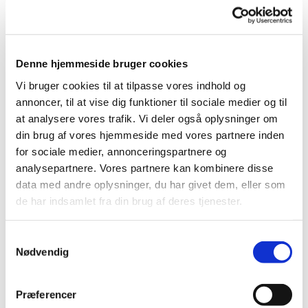
Du kan høre melodierne ved at klikke på
nedenstående link - og skrive salmenumrene i
søgefeltet.
Denne hjemmeside bruger cookies
http://www.dendanskesalmebogonline.dk/salme/
Vi bruger cookies til at tilpasse vores indhold og
annoncer, til at vise dig funktioner til sociale medier og til
at analysere vores trafik. Vi deler også oplysninger om
din brug af vores hjemmeside med vores partnere inden
for sociale medier, annonceringspartnere og
analysepartnere. Vores partnere kan kombinere disse
Højmesser

data med andre oplysninger, du har givet dem, eller som
de har indsamlet fra din brug af deres tjenester.
S
Nødvendig
a
m
t
Præferencer
y