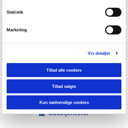
k
k
Statistik
e
v
Marketing
a
l
g
Vis detaljer
Tillad alle cookies
Tillad valgte
Kun nødvendige cookies
Gudstjenester
