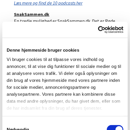
Læs mere og find de 10 podcasts her
SnakSammen.dk
En tredje mulighed er SnakSammen.dk. Det er Røde
Kors, som sammen med Boblberg har lavet et
samtaleforum, som de kalder SnakSammen.dk.
Læs mere nedenfor.
Denne hjemmeside bruger cookies
Vi bruger cookies til at tilpasse vores indhold og
annoncer, til at vise dig funktioner til sociale medier og til
at analysere vores trafik. Vi deler også oplysninger om
din brug af vores hjemmeside med vores partnere inden
for sociale medier, annonceringspartnere og
analysepartnere. Vores partnere kan kombinere disse
data med andre oplysninger, du har givet dem, eller som
de har indsamlet fra din brug af deres tjenester.
S
Nødvendig