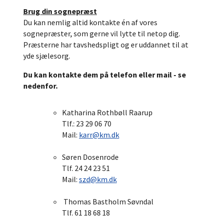
Brug din sognepræst
Du kan nemlig altid kontakte én af vores
sognepræster, som gerne vil lytte til netop dig.
Præsterne har tavshedspligt og er uddannet til at
yde sjælesorg.
Du kan kontakte dem på telefon eller mail - se
nedenfor.
Katharina Rothbøll Raarup
Tlf.: 23 29 06 70
Mail:
karr@km.dk
Søren Dosenrode
Tlf. 24 24 23 51
Mail:
szd@km.dk
Thomas Bastholm Søvndal
Tlf. 61 18 68 18