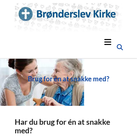
Brug for én at snakke med?
Har du brug for én at snakke
med?