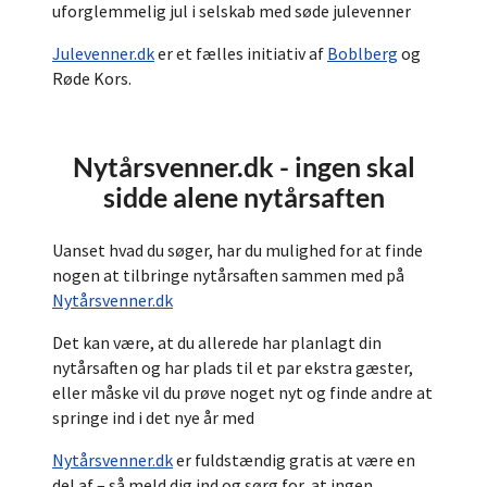
uforglemmelig jul i selskab med søde julevenner
Julevenner.dk
er et fælles initiativ af
Boblberg
og
Røde Kors.
Nytårsvenner.dk - ingen skal
sidde alene nytårsaften
Uanset hvad du søger, har du mulighed for at finde
nogen at tilbringe nytårsaften sammen med på
Nytårsvenner.dk
Det kan være, at du allerede har planlagt din
nytårsaften og har plads til et par ekstra gæster,
eller måske vil du prøve noget nyt og finde andre at
springe ind i det nye år med
Nytårsvenner.dk
er fuldstændig gratis at være en
del af – så meld dig ind og sørg for, at ingen