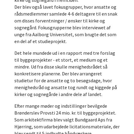
Der blev også lavet fokusgrupper, hvor ansatte og
rådsmedlemmer samlede 4-6 deltagere til en snak
om disses forventninger / ønsker til kirke og
sognegård. Fokusgrupperne blev interviewet af
unge fra Aalborg Universitet, som brugte det som
en del af et studieprojekt.
Det hele mundede ud i en rapport med tre forslag
til byggeprojekter - et stort, et medium og et
mindre. Ud fra disse skulle menighedsrådet så
konkretisere planerne. Der blev arrangeret
studietur for de ansatte og to besøgsdage, hvor
menighedsråd og ansatte tog rundt og kiggede på
kirker og sognegårde i andre dele af landet.
Efter mange møder og indstillinger bevilgede
Brønderslev Provsti 24 mio. kr. til byggeprojektet.
Som arkitektfirma blev valgt Bundgaard Aps fra
Hjørring, som udarbejdede licitationsmateriale, der
blev sendt til 5 indbudte håndværkere.