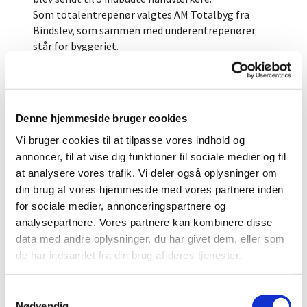
Som totalentrepenør valgtes AM Totalbyg fra
Bindslev, som sammen med underentrepenører
står for byggeriet.
Denne hjemmeside bruger cookies
Byggeprojekt - uge 36 + 38

Vi bruger cookies til at tilpasse vores indhold og
annoncer, til at vise dig funktioner til sociale medier og til
at analysere vores trafik. Vi deler også oplysninger om
din brug af vores hjemmeside med vores partnere inden
for sociale medier, annonceringspartnere og
analysepartnere. Vores partnere kan kombinere disse
data med andre oplysninger, du har givet dem, eller som
de har indsamlet fra din brug af deres tjenester.
S
Nødvendig