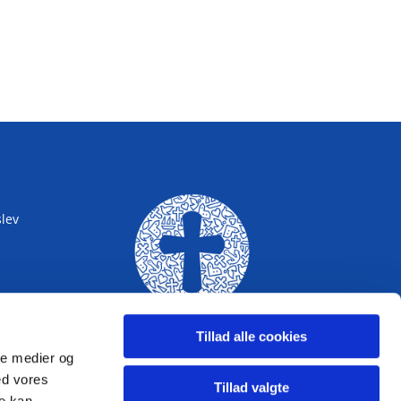
lev
BRØNDERSLEV
KIRKE
Tillad alle cookies
ale medier og
ed vores
Tillad valgte
re kan