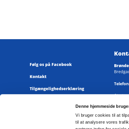
Kont
Følg os på Facebook
Brønde
Bredga
Kontakt
Telefon
Tilgængelighedserklæring
Åbnings
Mandag-
Denne hjemmeside bruger
samt to
Vi bruger cookies til at til
Mail:
til at analysere vores tra
kirkeko
partnere inden for sociale