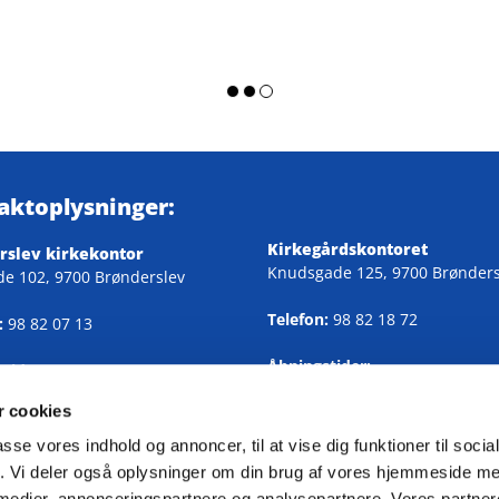
aktoplysninger:
Kirkegårdskontoret
rslev kirkekontor
Knudsgade 125, 9700 Brønders
de 102, 9700 Brønderslev
Telefon:
98 82 18 72
:
98 82 07 13
Åbningstider:
tider:
Alle hverdage 9.00-12.30
fredag 9.00-12.30
 cookies
rsdag 15.00-17.00
passe vores indhold og annoncer, til at vise dig funktioner til soci
Mail:
fik. Vi deler også oplysninger om din brug af vores hjemmeside m
4947@sogn.dk
ntoret@broenderslevkirke.dk
 medier, annonceringspartnere og analysepartnere. Vores partne