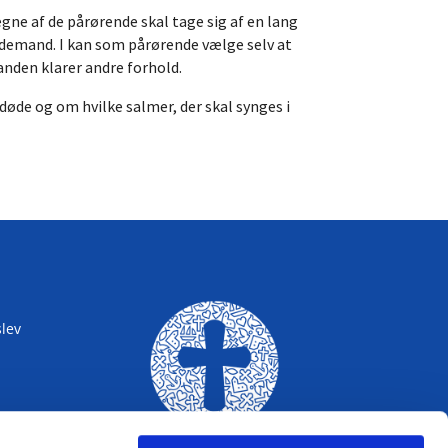
gne af de pårørende skal tage sig af en lang
bedemand. I kan som pårørende vælge selv at
anden klarer andre forhold.
døde og om hvilke salmer, der skal synges i
lev
BRØNDERSLEV
KIRKE