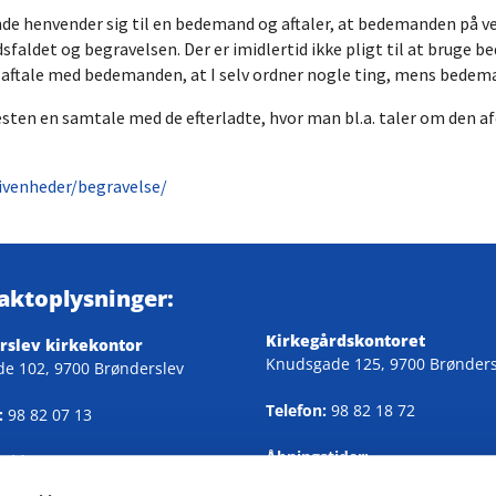
ende henvender sig til en bedemand og aftaler, at bedemanden på ve
sfaldet og begravelsen. Der er imidlertid ikke pligt til at bruge 
an aftale med bedemanden, at I selv ordner nogle ting, mens bedem
sten en samtale med de efterladte, hvor man bl.a. taler om den af
givenheder/begravelse/
aktoplysninger:
Kirkegårdskontoret
rslev kirkekontor
Knudsgade 125, 9700 Brønders
de 102, 9700 Brønderslev
Telefon:
98 82 18 72
:
98 82 07 13
Åbningstider:
tider:
Alle hverdage 9.00-12.30
fredag 9.00-12.30