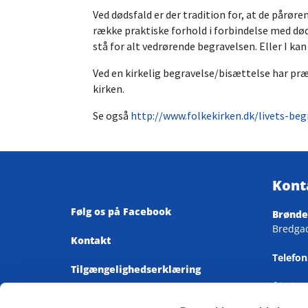
Ved dødsfald er der tradition for, at de pårør
række praktiske forhold i forbindelse med død
stå for alt vedrørende begravelsen. Eller I k
Ved en kirkelig begravelse/bisættelse har præ
kirken.
Se også
http://www.folkekirken.dk/livets-be
Kont
Følg os på Facebook
Brønde
Bredga
Kontakt
Telefon
Tilgængelighedserklæring
Åbnings
Mandag-