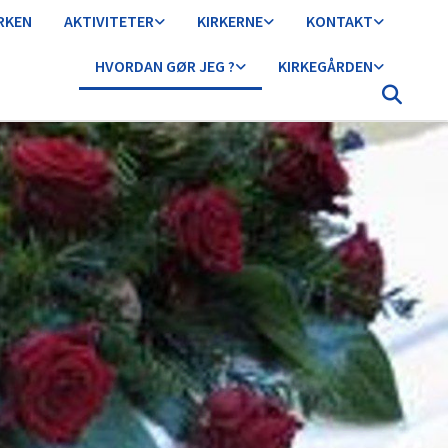
IRKEN
AKTIVITETER
KIRKERNE
KONTAKT
HVORDAN GØR JEG ?
KIRKEGÅRDEN