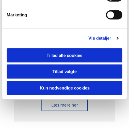
e
Læs mere her
v
Marketing
a
l
g
Vis detaljer
Tillad alle cookies
Tillad valgte
Ofte stillede Spørgsmål
Kun nødvendige cookies
Læs mere her