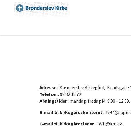
Adresse:
Brønderslev Kirkegård, Knudsgade 
Telefon
.: 98 82 18 72
Åbningstider
: mandag-fredag kl. 9.00 - 12.30
E-mail til kirkegårdskontoret
:
4947@sogn.
E-mail til kirkegårdsleder
:
JWH@km.dk