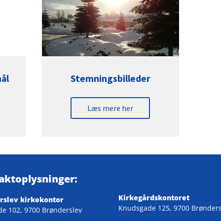
ål
Stemningsbilleder
Læs mere her
aktoplysninger:
Kirkegårdskontoret
rslev kirkekontor
Knudsgade 125, 9700 Brønders
de 102, 9700 Brønderslev