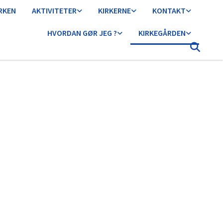
IRKEN
AKTIVITETER
KIRKERNE
KONTAKT
HVORDAN GØR JEG ?
KIRKEGÅRDEN