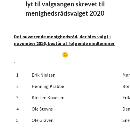
lyt til valgsangen skrevet til
menighedsrådsvalget 2020
Det nuværende menighedsråd, der blev valgt i
november 2016, består af følgende medlemmer
:
1
Erik Nielsen
Mar
2
Henning Krabbe
Bor
3
Kirsten Knudsen
Fri
4
Ole Stevns
Dan
5
Ole Graven
Sne