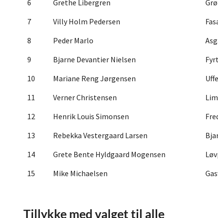
6
Grethe Libergren
Grø
7
Villy Holm Pedersen
Fas
8
Peder Marlo
Asg
9
Bjarne Devantier Nielsen
Fyr
10
Mariane Reng Jørgensen
Uff
11
Verner Christensen
Lim
12
Henrik Louis Simonsen
Fre
13
Rebekka Vestergaard Larsen
Bja
14
Grete Bente Hyldgaard Mogensen
Løv
15
Mike Michaelsen
Gasv
Tillykke med valget til alle