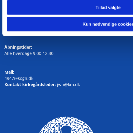
Tillad valgte
Kirkegårdskontoret
Knudsgade 125, 9700 Brønderslev
Kun nødvendige cookie
Telefon:
98 82 18 72
Åbningstider:
Alle hverdage 9.00-12.30
Mail:
4947@sogn.dk
Kontakt kirkegårdsleder:
jwh@km.dk